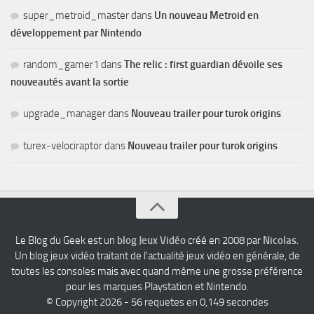
super_metroid_master
dans
Un nouveau Metroid en
développement par Nintendo
random_gamer1
dans
The relic : first guardian dévoile ses
nouveautés avant la sortie
upgrade_manager
dans
Nouveau trailer pour turok origins
turex-velociraptor
dans
Nouveau trailer pour turok origins
Le Blog du Geek est un
blog Jeux Vidéo
créé en 2008 par
Nicolas
.
Un blog jeux vidéo traitant de l'actualité jeux vidéo en générale, de
toutes les consoles mais avec quand même une grosse préférence
pour les marques Playstation et Nintendo.
© Copyright 2026 - 56 requetes en 0,149 secondes