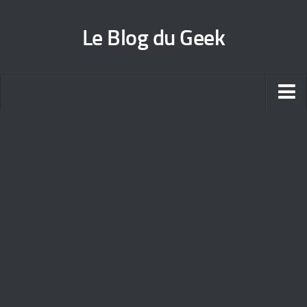
Le Blog du Geek
Blog jeux vidéo
Wallpapers iPhone
Contact