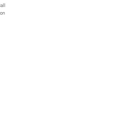
all
gon