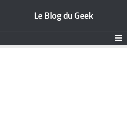
Le Blog du Geek
Blog jeux vidéo
Wallpapers iPhone
Contact