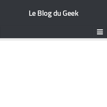
Le Blog du Geek
Blog jeux vidéo
Wallpapers iPhone
Contact