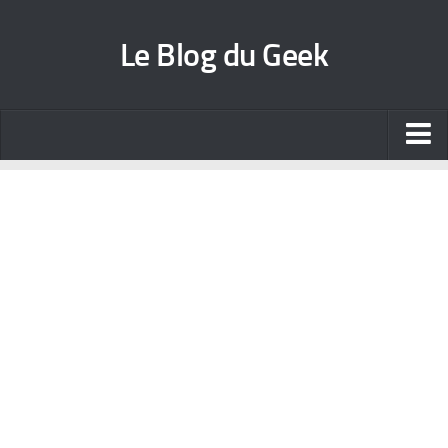
Le Blog du Geek
Blog jeux vidéo
Wallpapers iPhone
Contact