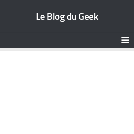
Le Blog du Geek
Blog jeux vidéo
Wallpapers iPhone
Contact