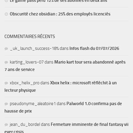
Le game pass perd 12% de ses abonnés en deux ans
Obscurité chez obsidian : 25% des employés licenciés
COMMENTAIRES RÉCENTS
_uk_launch_success-18%
dans
Infos flash du 07/07/2026
karting_lovers-07
dans
Mario kart tour sera abandonné après
7 ans de service
xbox_helix_pro
dans
Xbox helix : microsoft réfléchit à un
lecteur physique
pseudonyme_aleatoire1
dans
Palworld 1.0 confirma pas de
hausse de prix
jean_du_bordel
dans
Fermeture imminente de final fantasy vii
ever crisis