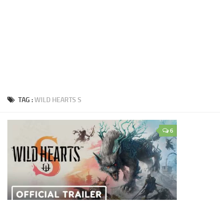
TAG :
WILD HEARTS S
6