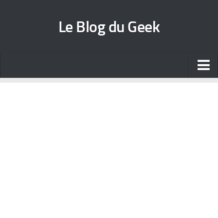
Le Blog du Geek
Blog jeux vidéo
Wallpapers iPhone
Contact